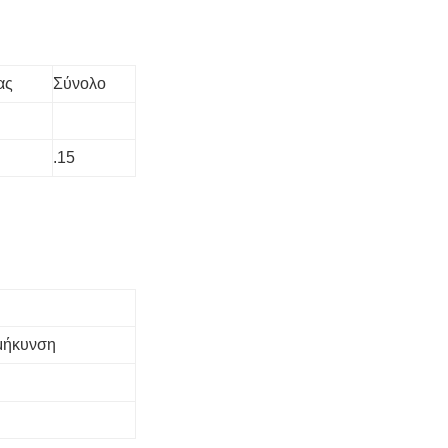
ας
Σύνολο
.15
μήκυνση