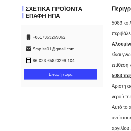
Περιγρ
ΣΧΕΤΙΚΑ ΠΡΟΪΟΝΤΑ
ΕΠΑΦΉ ΗΠΑ
5083 κοί
περιβάλλ
+8617353269062
Αλουμίν
Smp.ite01@gmail.com
είναι γνω
86-023-65820299-104
επίθεση 
Επαφή τώρα
5083 πα
Άριστη α
νερού τη
Αυτό το 
αντίστασ
αργιλίου