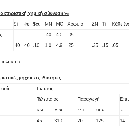
ρακτηριστική χημική σύνθεση %
Si
Φε
$cu
ΜΝ
MG
Χρώμιο
ZN
Tj
Κάθε έν
ς
.40
4.0
.05
.40
.40
.10
1.0
4.9
.25
.25
.15
.05
υπολοίπου
ιστικές μηχανικές ιδιότητες
ρασία
Εκτατός
Τελευταίος
Παραγωγή
Επι
KSI
MPA
KSI
MPA
%
45
310
20
125
14