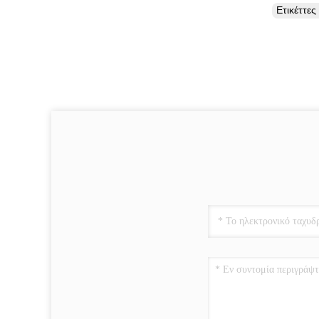
Ετικέττε