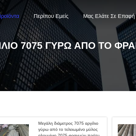
ροϊόντα
Περίπου Εμείς
Μας Ελάτε Σε Επαφή
ΊΛΙΟ 7075 ΓΎΡΩ ΑΠΌ ΤΟ ΦΡ
Μεγάλη διάμετρος 7075 αργίλιο
γύρω από το τελειωμένο μύλος
αλουμίνιο 7075 φραγμών πρότυπα