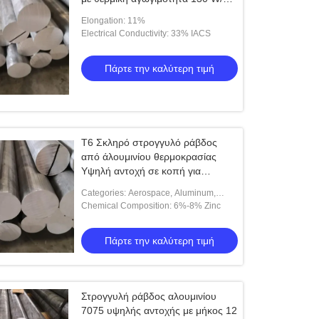
και επιμήκυνση 11%
Elongation: 11%
Electrical Conductivity: 33% IACS
Πάρτε την καλύτερη τιμή
T6 Σκληρό στρογγυλό ράβδος
από άλουμινίου θερμοκρασίας
Υψηλή αντοχή σε κοπή για
βιομηχανικές εφαρμογές
Categories: Aerospace, Aluminum,
Defense, Round Bar.
Chemical Composition: 6%-8% Zinc
Πάρτε την καλύτερη τιμή
Στρογγυλή ράβδος αλουμινίου
7075 υψηλής αντοχής με μήκος 12