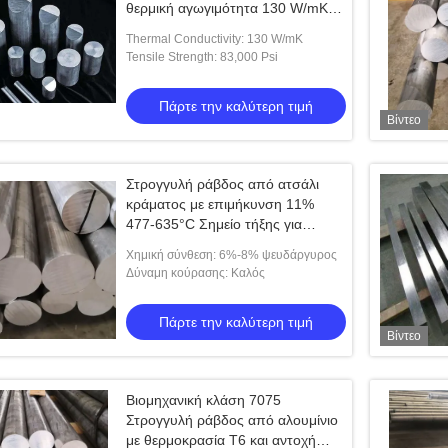
θερμική αγωγιμότητα 130 W/mK
και επιφάνεια Mill Finish
Thermal Conductivity: 130 W/mK
Tensile Strength: 83,000 Psi
Πάρτε την καλύτερη τιμή
Βίντεο
Στρογγυλή ράβδος από ατσάλι
κράματος με επιμήκυνση 11%
477-635°C Σημείο τήξης για
δύσκολα περιβάλλοντα και βαριά
Χημική σύνθεση: 6%-8% ψευδάργυρος
φορτία
Δύναμη κούρασης: Καλός
Πάρτε την καλύτερη τιμή
Βίντεο
Βιομηχανική κλάση 7075
Στρογγυλή ράβδος από αλουμίνιο
με θερμοκρασία T6 και αντοχή