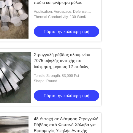
πόδια και φινίρισμα μύλου
Application: Aerospace, Defense,
Shafts, Gears
Thermal Conductivity: 130 W/mK
Πάρτε την καλύτερη τιμή
Στρογγυλή ράβδος αλουμινίου
7075 υψηλής αντοχής σε
διάτμηση, μήκους 12 ποδιών,
Κατηγορίες
Tensile Strength: 83,000 Psi
Shape: Round
Πάρτε την καλύτερη τιμή
48 Αντοχή σε Διάτμηση Στρογγυλή
Ράβδος από Φωτεινό Χάλυβα για
Εφαρμογές Υψηλής Αντοχής