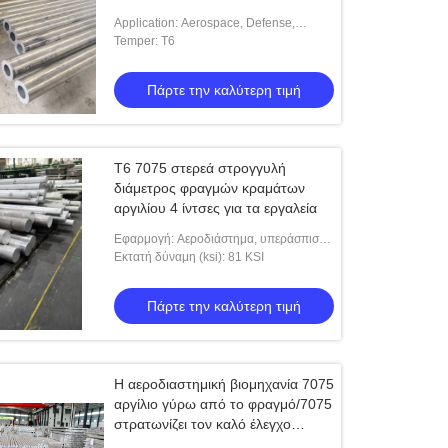
Application: Aerospace, Defense,
Shafts, Gears
Temper: T6
Πάρτε την καλύτερη τιμή
T6 7075 στερεά στρογγυλή
διάμετρος φραγμών κραμάτων
αργιλίου 4 ίντσες για τα εργαλεία
Εφαρμογή: Αεροδιάστημα, υπεράσπιση,
άξονες, εργαλεία
Εκτατή δύναμη (ksi): 81 KSI
Πάρτε την καλύτερη τιμή
Η αεροδιαστημική βιομηχανία 7075
αργίλιο γύρω από το φραγμό/7075
στρατωνίζει τον καλό έλεγχο
διάβρωσης πίεσης αργιλίου