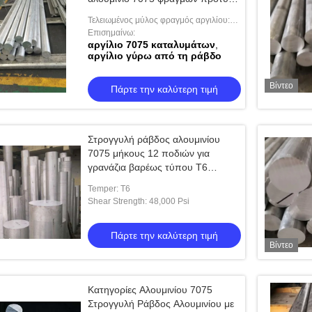
T651 Astm
Τελειωμένος μύλος φραγμός αργιλίου:
τελειωμένο astm τυποποιημένο 7075
Επισημαίνω:
αργίλιο 7075 καταλυμάτων
,
t651 μύλος αργίλιο μεγάλων διαμέτρων
αργίλιο γύρω από τη ράβδο
γύρω από το φραγμό που χρησιμ
Βίντεο
Πάρτε την καλύτερη τιμή
Στρογγυλή ράβδος αλουμινίου
7075 μήκους 12 ποδιών για
γρανάζια βαρέως τύπου T6
Temper
Temper: T6
Shear Strength: 48,000 Psi
Πάρτε την καλύτερη τιμή
Βίντεο
Κατηγορίες Αλουμινίου 7075
Στρογγυλή Ράβδος Αλουμινίου με