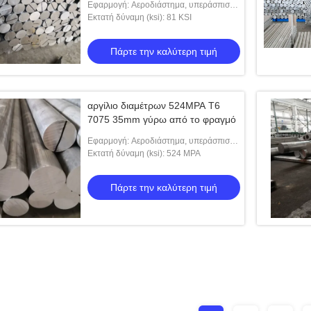
Εφαρμογή: Αεροδιάστημα, υπεράσπιση,
άξονες, εργαλεία
Εκτατή δύναμη (ksi): 81 KSI
Πάρτε την καλύτερη τιμή
αργίλιο διαμέτρων 524MPA T6
7075 35mm γύρω από το φραγμό
Εφαρμογή: Αεροδιάστημα, υπεράσπιση,
άξονες, εργαλεία
Εκτατή δύναμη (ksi): 524 MPA
Πάρτε την καλύτερη τιμή