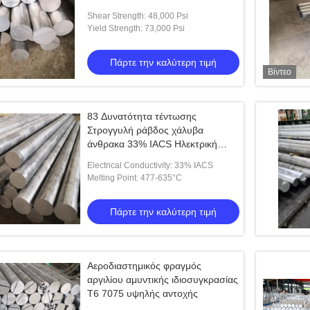
στην απόδοση σε 000 Psi
Shear Strength: 48,000 Psi
Yield Strength: 73,000 Psi
Πάρτε την καλύτερη τιμή
Βίντεο
83 Δυνατότητα τέντωσης
Στρογγυλή ράβδος χάλυβα
άνθρακα 33% IACS Ηλεκτρική
αγωγιμότητα για βιομηχανικές και
Electrical Conductivity: 33% IACS
εφαρμογές
Melting Point: 477-635°C
Πάρτε την καλύτερη τιμή
Αεροδιαστημικός φραγμός
αργιλίου αμυντικής ιδιοσυγκρασίας
T6 7075 υψηλής αντοχής