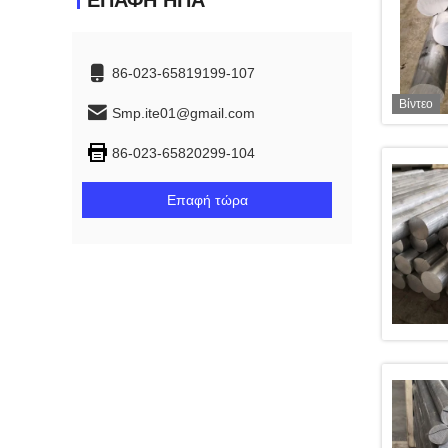
ΕΠΑΦΉ ΗΠΑ
86-023-65819199-107
Βίντεο
Smp.ite01@gmail.com
86-023-65820299-104
Επαφή τώρα