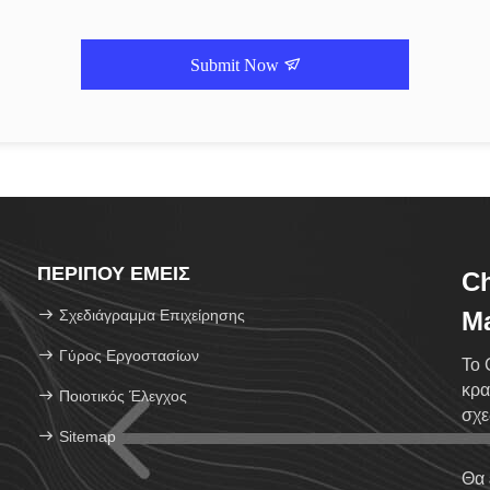
Submit Now
ΠΕΡΊΠΟΥ ΕΜΕΊΣ
C
Σχεδιάγραμμα Επιχείρησης
Ma
Γύρος Εργοστασίων
Το 
κρα
Ποιοτικός Έλεγχος
σχε
Sitemap
κύβ
Θα 