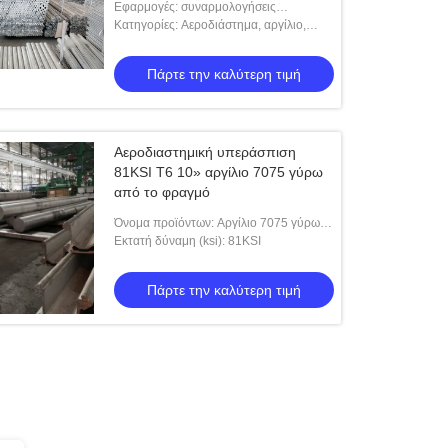
Εφαρμογές: συναρμολογήσεις
αεροσκαφών, εργαλεία, άξονες, μέρη
Κατηγορίες: Αεροδιάστημα, αργίλιο,
θρυαλλίδων, βλήματα, ρυθμίζοντας
υπεράσπιση, στρογγυλός φραγμός.
βαλβίδες, κλειδι
Πάρτε την καλύτερη τιμή
Αεροδιαστημική υπεράσπιση
81KSI T6 10» αργίλιο 7075 γύρω
από το φραγμό
Όνομα προϊόντων: Αργίλιο 7075 γύρω
από τη διάμετρο φραγμών 10 ίντσες
Εκτατή δύναμη (ksi): 81KSI
διαμέτρων
Πάρτε την καλύτερη τιμή